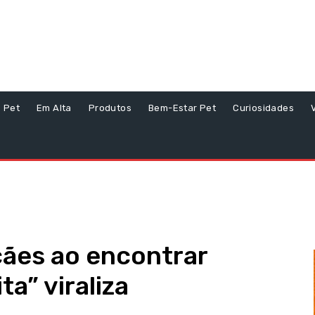
s Pet
Em Alta
Produtos
Bem-Estar Pet
Curiosidades
cães ao encontrar
ta” viraliza