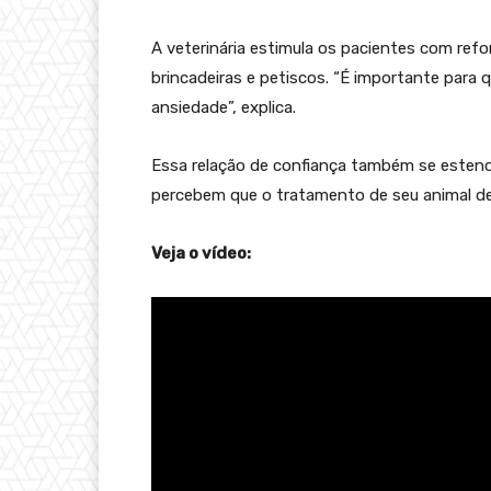
A veterinária estimula os pacientes com ref
brincadeiras e petiscos. “É importante para q
ansiedade”, explica.
Essa relação de confiança também se estend
percebem que o tratamento de seu animal de
Veja o vídeo:
T
o
c
a
d
o
r