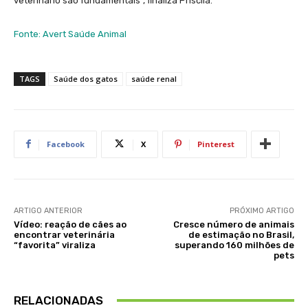
veterinário são fundamentais”, finaliza Priscila.
Fonte: Avert Saúde Animal
TAGS
Saúde dos gatos
saúde renal
Facebook
X
Pinterest
ARTIGO ANTERIOR
PRÓXIMO ARTIGO
Vídeo: reação de cães ao
Cresce número de animais
encontrar veterinária
de estimação no Brasil,
“favorita” viraliza
superando 160 milhões de
pets
RELACIONADAS