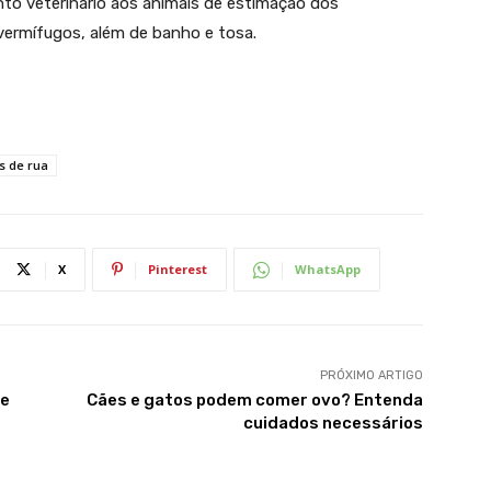
to veterinário aos animais de estimação dos
vermífugos, além de banho e tosa.
s de rua
X
Pinterest
WhatsApp
PRÓXIMO ARTIGO
 e
Cães e gatos podem comer ovo? Entenda
cuidados necessários