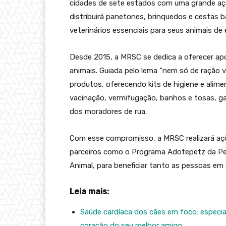
cidades de sete estados com uma grande ação
distribuirá panetones, brinquedos e cestas b
veterinários essenciais para seus animais de
Desde 2015, a MRSC se dedica a oferecer apo
animais. Guiada pelo lema “nem só de ração vi
produtos, oferecendo kits de higiene e alim
vacinação, vermifugação, banhos e tosas, ga
dos moradores de rua.
Com esse compromisso, a MRSC realizará açõ
parceiros como o Programa Adotepetz da Pe
Animal, para beneficiar tanto as pessoas em
Leia mais:
Saúde cardíaca dos cães em foco: especia
coração do seu melhor amigo