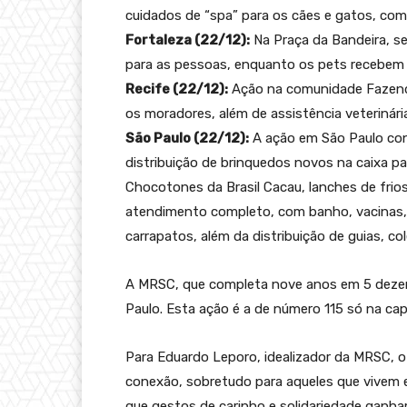
cuidados de “spa” para os cães e gatos, com 
Fortaleza (22/12):
Na Praça da Bandeira, se
para as pessoas, enquanto os pets recebem 
Recife (22/12):
Ação na comunidade Fazendin
os moradores, além de assistência veterinári
São Paulo (22/12):
A ação em São Paulo con
distribuição de brinquedos novos na caixa 
Chocotones da Brasil Cacau, lanches de frios
atendimento completo, com banho, vacinas, v
carrapatos, além da distribuição de guias, col
A MRSC, que completa nove anos em 5 dezem
Paulo. Esta ação é a de número 115 só na capi
Para Eduardo Leporo, idealizador da MRSC, 
conexão, sobretudo para aqueles que vivem e
que gestos de carinho e solidariedade ganha