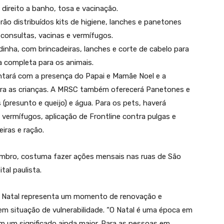
direito a banho, tosa e vacinação.
rão distribuídos kits de higiene, lanches e panetones
consultas, vacinas e vermífugos.
ha, com brincadeiras, lanches e corte de cabelo para
a completa para os animais.
tará com a presença do Papai e Mamãe Noel e a
para as crianças. A MRSC também oferecerá Panetones e
 (presunto e queijo) e água. Para os pets, haverá
ermífugos, aplicação de Frontline contra pulgas e
eiras e ração.
bro, costuma fazer ações mensais nas ruas de São
tal paulista.
o Natal representa um momento de renovação e
m situação de vulnerabilidade. “O Natal é uma época em
m um significado ainda maior. Para as pessoas em