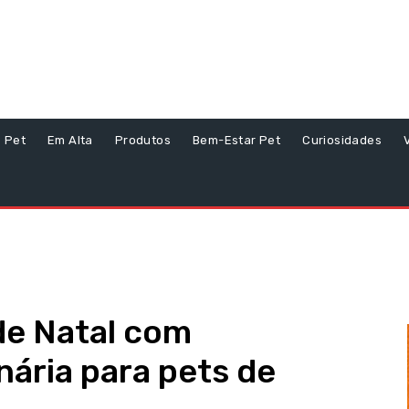
s Pet
Em Alta
Produtos
Bem-Estar Pet
Curiosidades
de Natal com
nária para pets de