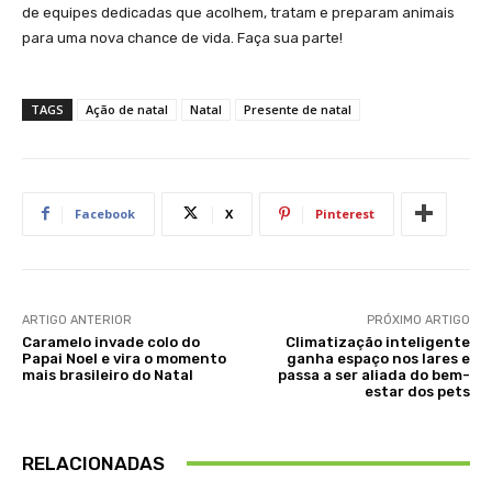
de equipes dedicadas que acolhem, tratam e preparam animais
para uma nova chance de vida. Faça sua parte!
TAGS
Ação de natal
Natal
Presente de natal
Facebook
X
Pinterest
ARTIGO ANTERIOR
PRÓXIMO ARTIGO
Caramelo invade colo do
Climatização inteligente
Papai Noel e vira o momento
ganha espaço nos lares e
mais brasileiro do Natal
passa a ser aliada do bem-
estar dos pets
RELACIONADAS