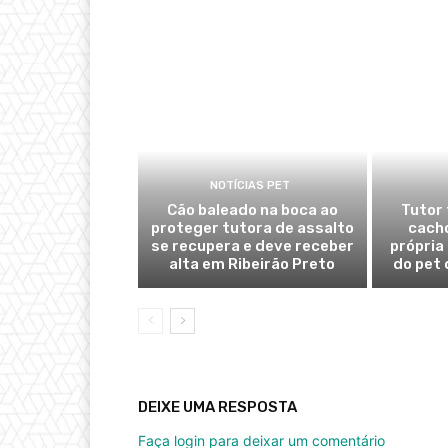
NOTÍCIAS PET
Cão baleado na boca ao
Tutor
proteger tutora de assalto
cacho
se recupera e deve receber
própria
alta em Ribeirão Preto
do pet 
DEIXE UMA RESPOSTA
Faça login para deixar um comentário