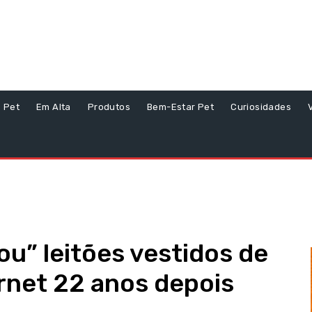
s Pet
Em Alta
Produtos
Bem-Estar Pet
Curiosidades
ou” leitões vestidos de
rnet 22 anos depois