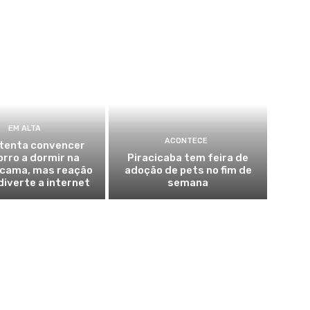
EM ALTA
ACONTECE
 tenta convencer
rro a dormir na
Piracicaba tem feira de
 cama, mas reação
adoção de pets no fim de
diverte a internet
semana