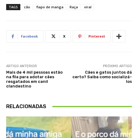
TAGS
cão
fiapo de manga
Raça
viral
Facebook
X
Pinterest
ARTIGO ANTERIOR
PRÓXIMO ARTIGO
Mais de 4 mil pessoas estão
Cães e gatos juntos dá
na fila para adotar cães
certo? Saiba como socializá-
resgatados em canil
los
clandestino
RELACIONADAS