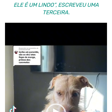
ELE É UM LINDO”, ESCREVEU UMA
TERCEIRA.
T
o
c
a
d
o
r
d
e
v
í
d
e
o