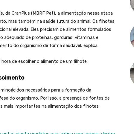
e, da GranPlus (MBRF Pet), a alimentação nessa etapa
to, mas também na saúde futura do animal. Os filhotes
ional elevada. Eles precisam de alimentos formulados
io adequado de proteínas, gorduras, vitaminas e
mento do organismo de forma saudável, explica.
hora de escolher o alimento de um filhote.
escimento
aminoácidos necessários para a formação da
efesa do organismo. Por isso, a presença de fontes de
es mais importantes na alimentação dos filhotes.
a pet e adapta produtos para rotina com animais dentro