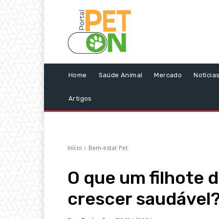
Home
Saúde Animal
Mercado
Notícia
Artigos
Início
Bem-estar Pet
O que um filhote 
crescer saudável