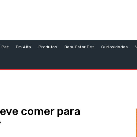
s Pet
Em Alta
Produtos
Bem-Estar Pet
Curiosidades
deve comer para
?