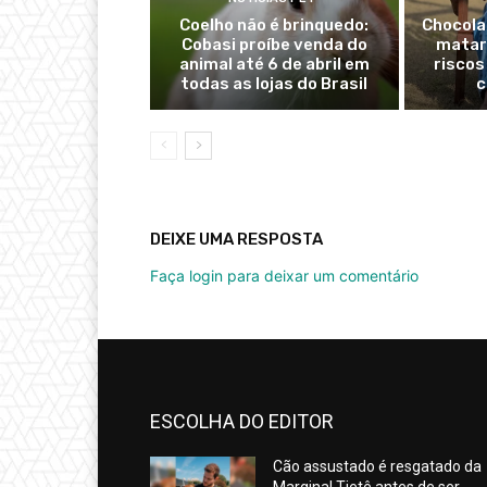
Coelho não é brinquedo:
Chocola
Cobasi proíbe venda do
matar 
animal até 6 de abril em
riscos
todas as lojas do Brasil
c
DEIXE UMA RESPOSTA
Faça login para deixar um comentário
ESCOLHA DO EDITOR
Cão assustado é resgatado da
Marginal Tietê antes de ser