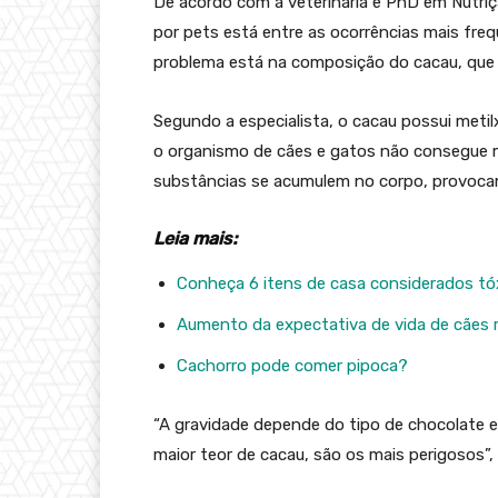
De acordo com a veterinária e PhD em Nutriçã
por pets está entre as ocorrências mais fre
problema está na composição do cacau, que 
Segundo a especialista, o cacau possui meti
o organismo de cães e gatos não consegue m
substâncias se acumulem no corpo, provoca
Leia mais:
Conheça 6 itens de casa considerados tó
Aumento da expectativa de vida de cães 
Cachorro pode comer pipoca?
“A gravidade depende do tipo de chocolate e
maior teor de cacau, são os mais perigosos”, 