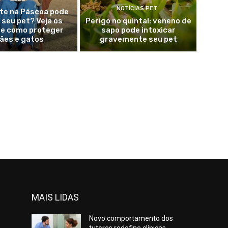
NOTÍCIAS PET
te na Páscoa pode
seu pet? Veja os
Perigo no quintal: veneno de
 e como proteger
sapo pode intoxicar
ães e gatos
gravemente seu pet
MAIS LIDAS
Novo comportamento dos
tutores redefine clínicas