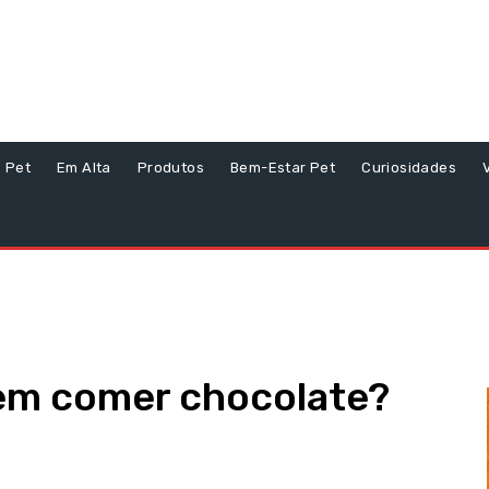
s Pet
Em Alta
Produtos
Bem-Estar Pet
Curiosidades
em comer chocolate?