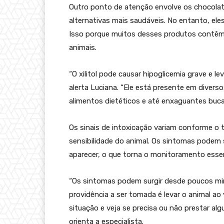
Outro ponto de atenção envolve os chocolat
alternativas mais saudáveis. No entanto, ele
Isso porque muitos desses produtos contêm xi
animais.
“O xilitol pode causar hipoglicemia grave e l
alerta Luciana. “Ele está presente em diverso
alimentos dietéticos e até enxaguantes bucai
Os sinais de intoxicação variam conforme o t
sensibilidade do animal. Os sintomas podem s
aparecer, o que torna o monitoramento essen
“Os sintomas podem surgir desde poucos minu
providência a ser tomada é levar o animal ao v
situação e veja se precisa ou não prestar al
orienta a especialista.