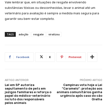
Vale lembrar que, em situações de resgate envolvendo
substâncias tóxicas ou desconhecidas, levar o animal até um
veterinário para avaliação é sempre a medida mais segura para
garantir seu bem-estar completo.
TAGS
adoção
resgate
viralizou
Facebook
X
Pinterest
ARTIGO ANTERIOR
PRÓXIMO ARTIGO
Lei em SP autoriza
Campinas vota hoje a Lei
sepultamento de pets em
“Caramelo”: proteção aos
jazigos familiares e reforça o
animais comunitários ganha
papel do médico-veterinário
urgência após caso do cão
no luto dos responsáveis
Orelha
pelos animais