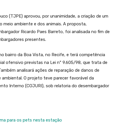
buco (TJPE) aprovou, por unanimidade, a criação de um
do meio ambiente e dos animais. A proposta,
bargador Ricardo Paes Barreto, foi analisada no fim de
mbargadores presentes.
no bairro da Boa Vista, no Recife, e terá competência
ial ofensivo previstas na Lei nº 9.605/98, que trata de
 Também analisará ações de reparação de danos de
 e ambiental. O projeto teve parecer favorável da
ento Interno (COJURI), sob relatoria do desembargador
ima para os pets nesta estação