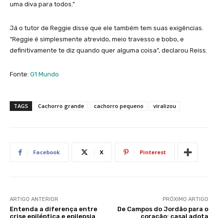
uma diva para todos.”
Já o tutor de Reggie disse que ele também tem suas exigências.
“Reggie é simplesmente atrevido, meio travesso e bobo, e
definitivamente te diz quando quer alguma coisa”, declarou Reiss.
Fonte:
G1 Mundo
TAGS
Cachorro grande
cachorro pequeno
viralizou
Facebook
X
Pinterest
ARTIGO ANTERIOR
PRÓXIMO ARTIGO
Entenda a diferença entre
De Campos do Jordão para o
crise epiléptica e epilepsia
coração: casal adota