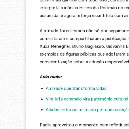
quem mais ganhou com tudo isso”, contou a a
interpreta a icônica Heleninha Roitman no re
assumida, e agora reforça esse título com ai
A atitude foi celebrada não só por seguidore
comentaram e compartilharam a publicação. 
Xuxa Meneghel, Bruno Gagliasso, Giovanna 
exemplos de figuras públicas que adotaram ani
conscientização sobre a adoção responsável
Leia mais:
Amizade que transforma vidas
Vira-lata caramelo vira patrimônio cultura
Adidas entra no mercado pet com coleção
Paolla aproveitou o momento para refletir s