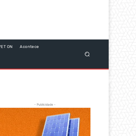
VET ON
Acontece
- Publicidade -