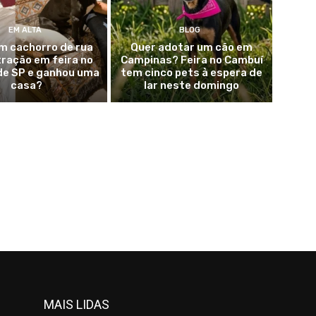
EM ALTA
BLOG
m cachorro de rua
Quer adotar um cão em
tração em feira no
Campinas? Feira no Cambuí
 de SP e ganhou uma
tem cinco pets à espera de
casa?
lar neste domingo
MAIS LIDAS