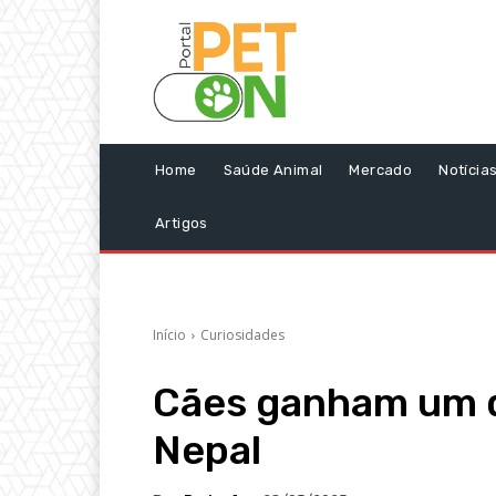
Home
Saúde Animal
Mercado
Notícia
Artigos
Início
Curiosidades
Cães ganham um di
Nepal