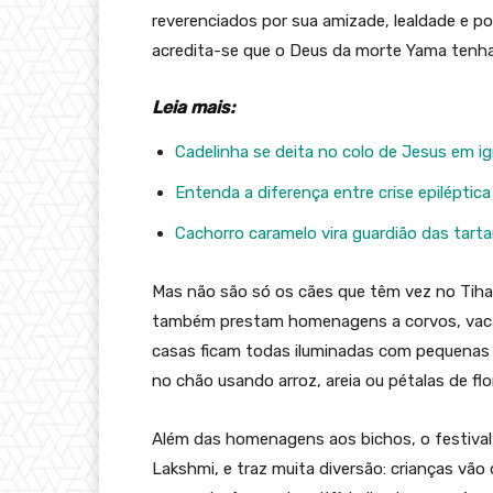
reverenciados por sua amizade, lealdade e p
acredita-se que o Deus da morte Yama tenha 
Leia mais:
Cadelinha se deita no colo de Jesus em ig
Entenda a diferença entre crise epiléptica
Cachorro caramelo vira guardião das tart
Mas não são só os cães que têm vez no Tihar.
também prestam homenagens a corvos, vaca
casas ficam todas iluminadas com pequenas v
no chão usando arroz, areia ou pétalas de flo
Além das homenagens aos bichos, o festival
Lakshmi, e traz muita diversão: crianças vã