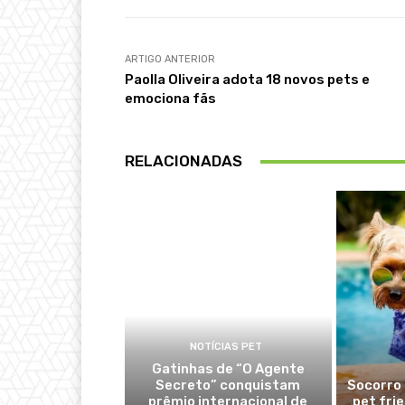
ARTIGO ANTERIOR
Paolla Oliveira adota 18 novos pets e
emociona fãs
RELACIONADAS
NOTÍCIAS PET
Gatinhas de “O Agente
Secreto” conquistam
Socorro 
prêmio internacional de
pet fri