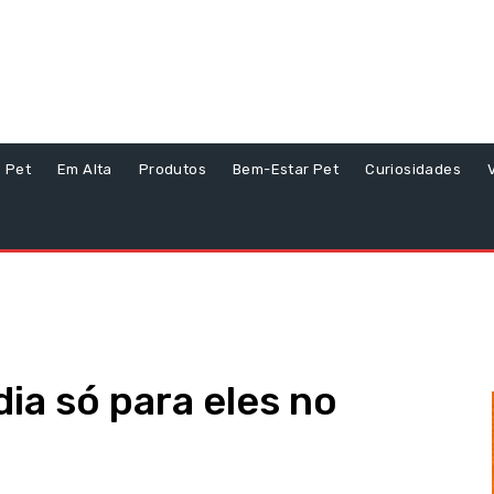
s Pet
Em Alta
Produtos
Bem-Estar Pet
Curiosidades
a só para eles no