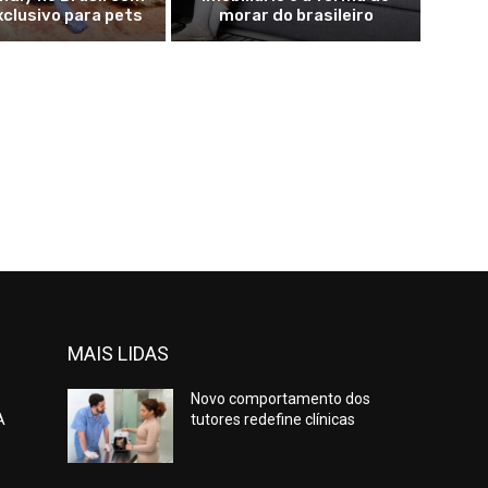
xclusivo para pets
morar do brasileiro
MAIS LIDAS
Novo comportamento dos
A
tutores redefine clínicas