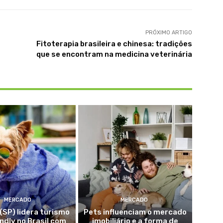
PRÓXIMO ARTIGO
Fitoterapia brasileira e chinesa: tradições
que se encontram na medicina veterinária
MERCADO
MERCADO
(SP) lidera turismo
Pets influenciam o mercado
endly no Brasil com
imobiliário e a forma de