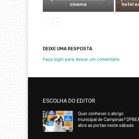
cinema
hotel e
DEIXE UMA RESPOSTA
Faça login para deixar um comentário
ESCOLHA DO EDITOR
Quer conhecer o abrigo
municipal de Campinas? DPBE
abre as portas neste sábado