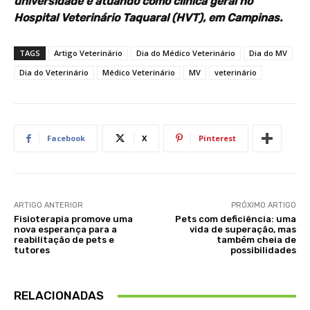
universidade e atuando como clínica geral no
Hospital Veterinário Taquaral (HVT), em Campinas.
TAGS
Artigo Veterinário
Dia do Médico Veterinário
Dia do MV
Dia do Veterinário
Médico Veterinário
MV
veterinário
Facebook
X
Pinterest
ARTIGO ANTERIOR
PRÓXIMO ARTIGO
Fisioterapia promove uma
Pets com deficiência: uma
nova esperança para a
vida de superação, mas
reabilitação de pets e
também cheia de
tutores
possibilidades
RELACIONADAS