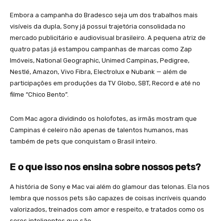
Embora a campanha do Bradesco seja um dos trabalhos mais
visíveis da dupla, Sony já possui trajetória consolidada no
mercado publicitário e audiovisual brasileiro. A pequena atriz de
quatro patas já estampou campanhas de marcas como Zap
Imóveis, National Geographic, Unimed Campinas, Pedigree,
Nestlé, Amazon, Vivo Fibra, Electrolux e Nubank — além de
participações em produções da TV Globo, SBT, Record e até no
filme “Chico Bento”.
Com Mac agora dividindo os holofotes, as irmãs mostram que
Campinas é celeiro não apenas de talentos humanos, mas
também de pets que conquistam o Brasil inteiro.
E o que isso nos ensina sobre nossos pets?
A história de Sony e Mac vai além do glamour das telonas. Ela nos
lembra que nossos pets são capazes de coisas incríveis quando
valorizados, treinados com amor e respeito, e tratados como os
seres inteligentes que são.