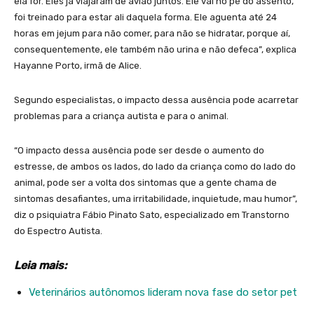
ela for. Eles já viajaram de avião juntos. Ele vai no pé do assento,
foi treinado para estar ali daquela forma. Ele aguenta até 24
horas em jejum para não comer, para não se hidratar, porque aí,
consequentemente, ele também não urina e não defeca”, explica
Hayanne Porto, irmã de Alice.
Segundo especialistas, o impacto dessa ausência pode acarretar
problemas para a criança autista e para o animal.
“O impacto dessa ausência pode ser desde o aumento do
estresse, de ambos os lados, do lado da criança como do lado do
animal, pode ser a volta dos sintomas que a gente chama de
sintomas desafiantes, uma irritabilidade, inquietude, mau humor”,
diz o psiquiatra Fábio Pinato Sato, especializado em Transtorno
do Espectro Autista.
Leia mais:
Veterinários autônomos lideram nova fase do setor pet