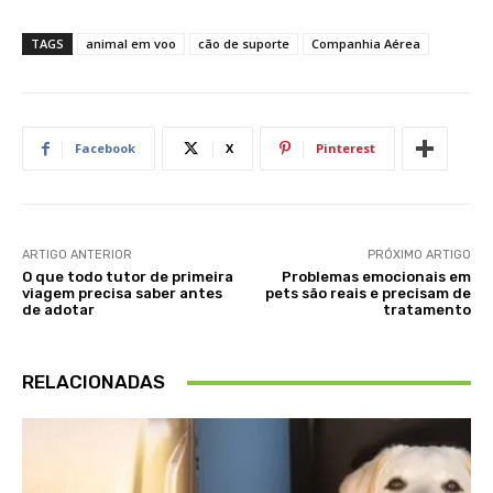
TAGS
animal em voo
cão de suporte
Companhia Aérea
Facebook
X
Pinterest
ARTIGO ANTERIOR
PRÓXIMO ARTIGO
O que todo tutor de primeira
Problemas emocionais em
viagem precisa saber antes
pets são reais e precisam de
de adotar
tratamento
RELACIONADAS