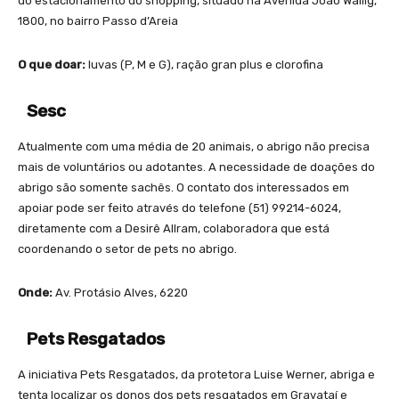
do estacionamento do shopping, situado na Avenida João Wallig,
1800, no bairro Passo d’Areia
O que doar:
luvas (P, M e G), ração gran plus e clorofina
Sesc
Atualmente com uma média de 20 animais, o abrigo não precisa
mais de voluntários ou adotantes. A necessidade de doações do
abrigo são somente sachês. O contato dos interessados em
apoiar pode ser feito através do telefone (51) 99214-6024,
diretamente com a Desirê Allram, colaboradora que está
coordenando o setor de pets no abrigo.
Onde:
Av. Protásio Alves, 6220
Pets Resgatados
A iniciativa Pets Resgatados, da protetora Luise Werner, abriga e
tenta localizar os donos dos pets resgatados em Gravataí e