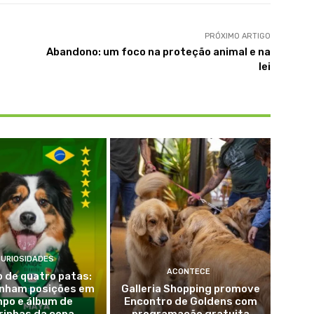
PRÓXIMO ARTIGO
Abandono: um foco na proteção animal e na
lei
CURIOSIDADES
ACONTECE
 de quatro patas:
nham posições em
Galleria Shopping promove
po e álbum de
Encontro de Goldens com
urinhas da copa
programação gratuita