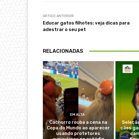
ARTIGO ANTERIOR
Educar gatos filhotes: veja dicas para
adestrar o seu pet
RELACIONADAS
EM ALTA
Cachorro rouba a cena na
Seleção
Copa do Mundo ao aparecer
cães ga
usando protetores
cam
auriculares no estádio
fig