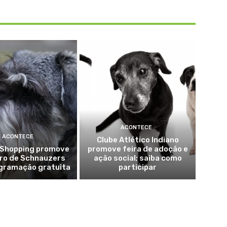
ACONTECE
ACONTECE
Clube Atlético Indiano
a Shopping promove
promove feira de adoção e
ro de Schnauzers
ação social; saiba como
gramação gratuita
participar