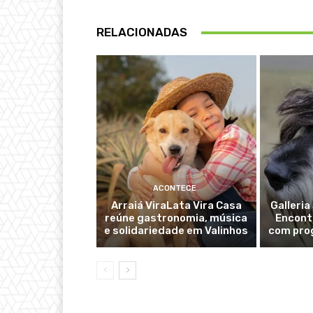
RELACIONADAS
ACONTECE
Arraiá ViraLata Vira Casa
Galleri
reúne gastronomia, música
Encont
e solidariedade em Valinhos
com pro