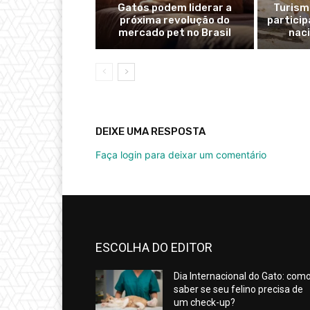
Gatos podem liderar a
Turism
próxima revolução do
partici
mercado pet no Brasil
naci
DEIXE UMA RESPOSTA
Faça login para deixar um comentário
ESCOLHA DO EDITOR
Dia Internacional do Gato: com
saber se seu felino precisa de
um check-up?