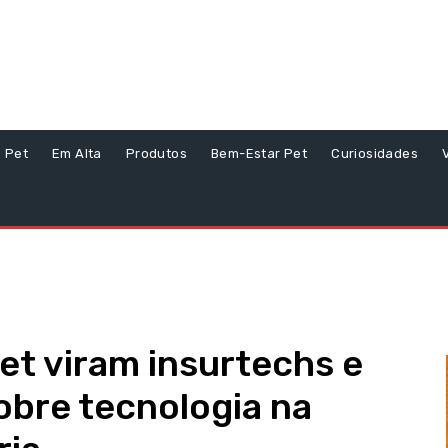
s Pet
Em Alta
Produtos
Bem-Estar Pet
Curiosidades
et viram insurtechs e
obre tecnologia na