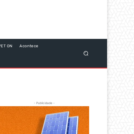
VET ON
Acontece
- Publicidade -