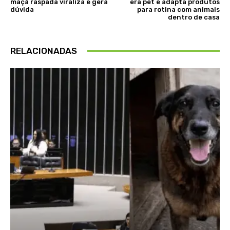
maçã raspada viraliza e gera
era pet e adapta produtos
dúvida
para rotina com animais
dentro de casa
RELACIONADAS