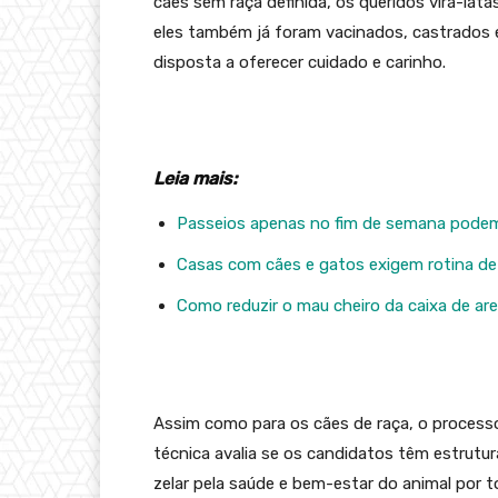
cães sem raça definida, os queridos vira-lata
eles também já foram vacinados, castrados 
disposta a oferecer cuidado e carinho.
Leia mais:
Passeios apenas no fim de semana podem 
Casas com cães e gatos exigem rotina de 
Como reduzir o mau cheiro da caixa de ar
Assim como para os cães de raça, o processo
técnica avalia se os candidatos têm estrutu
zelar pela saúde e bem-estar do animal por t