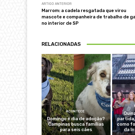
ARTIGO ANTERIOR
Marrom: a cadela resgatada que virou
mascote e companheira de trabalho de ga
no interior de SP
RELACIONADAS
ACONTECE
Quin
Domingo é dia de adoção?
partida
Campinas busca famílias
como fo
para seis cães
da I