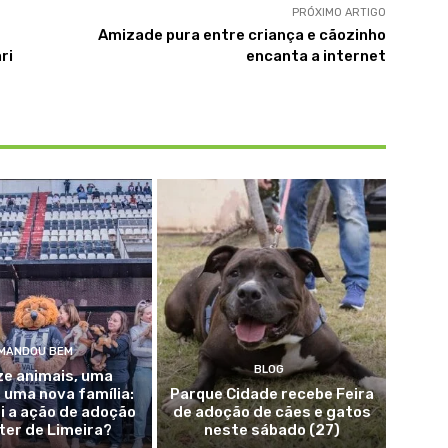
PRÓXIMO ARTIGO
Amizade pura entre criança e cãozinho
ri
encanta a internet
MANDOU BEM
BLOG
ze animais, uma
, uma nova família:
Parque Cidade recebe Feira
i a ação de adoção
de adoção de cães e gatos
nter de Limeira?
neste sábado (27)