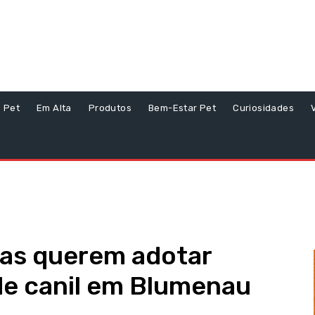
s Pet
Em Alta
Produtos
Bem-Estar Pet
Curiosidades
oas querem adotar
de canil em Blumenau