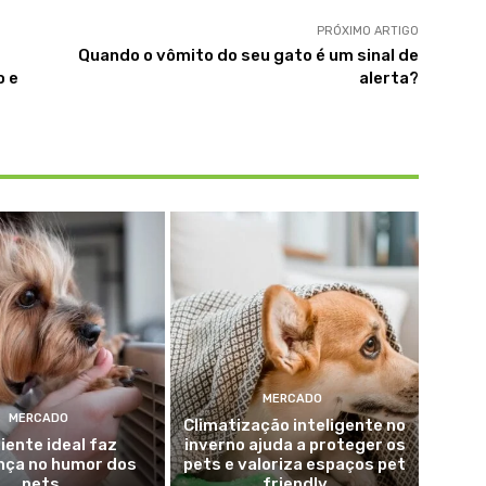
PRÓXIMO ARTIGO
Quando o vômito do seu gato é um sinal de
o e
alerta?
MERCADO
MERCADO
Climatização inteligente no
ente ideal faz
inverno ajuda a proteger os
nça no humor dos
pets e valoriza espaços pet
pets
friendly