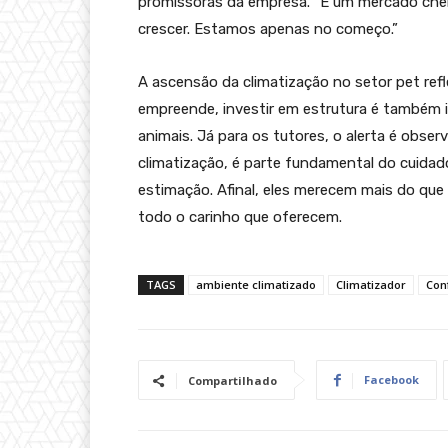
promissoras da empresa. “É um mercado chei
crescer. Estamos apenas no começo.”
A ascensão da climatização no setor pet re
empreende, investir em estrutura é também i
animais. Já para os tutores, o alerta é obser
climatização, é parte fundamental do cuida
estimação. Afinal, eles merecem mais do qu
todo o carinho que oferecem.
TAGS
ambiente climatizado
Climatizador
Con
Facebook
Compartilhado