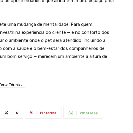
o de oportunidades e que ainda tem muito espaço para
flete uma mudança de mentalidade. Para quem
nvestir na experiência do cliente — e no conforto dos
var o ambiente onde o pet será atendido, incluindo a
do com a saúde e o bem-estar dos companheiros de
e um bom serviço — merecem um ambiente à altura de
forto Térmico
X
Pinterest
WhatsApp