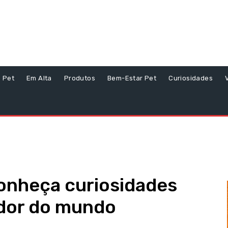
s Pet
Em Alta
Produtos
Bem-Estar Pet
Curiosidades
conheça curiosidades
edor do mundo