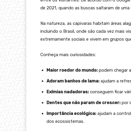
entre os visitantes. De acordo com o Google
de 2021, quando as buscas saltaram de uma m
Na natureza, as capivaras habitam áreas alag
incluindo o Brasil, onde são cada vez mais vi
extremamente sociais e vivem em grupos que
Conheça mais curiosidades:
Maior roedor do mundo:
podem chegar a 
Adoram banhos de lama:
ajudam a refre
Exímias nadadoras:
conseguem ficar vár
Dentes que não param de crescer:
por 
Importância ecológica:
ajudam a control
dos ecossistemas.