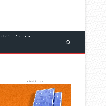
VET ON
Acontece
- Publicidade -