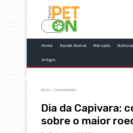
Home
Saúde Animal
Mercado
Notícia
Artigos
Início
Curiosidades
Dia da Capivara: 
sobre o maior ro