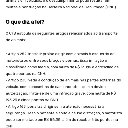
animais em veículos, e o descumprimento pode resultar em
multas e pontuação na Carteira Nacional de Habilitação (CNH).
O que diz a lei?
O CTB estipula os seguintes artigos relacionados ao transporte
de animais:
• Artigo 252, inciso II: proíbe dirigir com animais à esquerda do
motorista ou entre seus braços e pernas. Essa infração é
classificada como média, com multa de R$ 130,16 e acréscimo de
quatro pontos na CNH.
• Artigo 235: veda a condução de animais nas partes externas do
veículo, como caçambas de caminhonetes, sem a devida
autorização. Trata-se de uma infração grave, com multa de R$
195,23 e cinco pontos na CNH.
• Artigo 169: penaliza dirigir sem a atenção necessária à
segurança. Caso o pet esteja solto e cause distração, o motorista
pode ser multado em R$ 88,38, além de receber três pontos na
CNH.