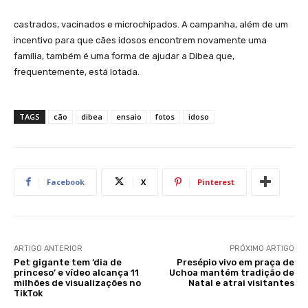
castrados, vacinados e microchipados. A campanha, além de um
incentivo para que cães idosos encontrem novamente uma
família, também é uma forma de ajudar a Dibea que,
frequentemente, está lotada.
TAGS
cão
dibea
ensaio
fotos
idoso
Facebook
X
Pinterest
ARTIGO ANTERIOR
PRÓXIMO ARTIGO
Pet gigante tem ‘dia de
Presépio vivo em praça de
princeso’ e vídeo alcança 11
Uchoa mantém tradição de
milhões de visualizações no
Natal e atrai visitantes
TikTok