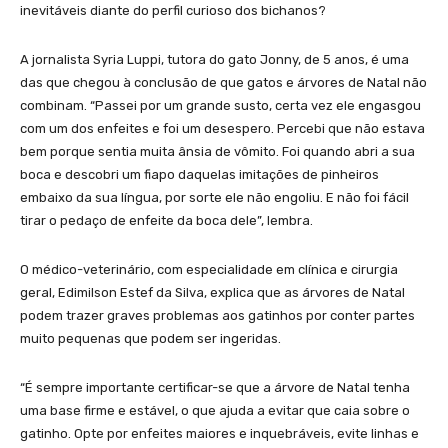
inevitáveis diante do perfil curioso dos bichanos?
A jornalista Syria Luppi, tutora do gato Jonny, de 5 anos, é uma
das que chegou à conclusão de que gatos e árvores de Natal não
combinam. “Passei por um grande susto, certa vez ele engasgou
com um dos enfeites e foi um desespero. Percebi que não estava
bem porque sentia muita ânsia de vômito. Foi quando abri a sua
boca e descobri um fiapo daquelas imitações de pinheiros
embaixo da sua língua, por sorte ele não engoliu. E não foi fácil
tirar o pedaço de enfeite da boca dele”, lembra.
O médico-veterinário, com especialidade em clínica e cirurgia
geral, Edimilson Estef da Silva, explica que as árvores de Natal
podem trazer graves problemas aos gatinhos por conter partes
muito pequenas que podem ser ingeridas.
“É sempre importante certificar-se que a árvore de Natal tenha
uma base firme e estável, o que ajuda a evitar que caia sobre o
gatinho. Opte por enfeites maiores e inquebráveis, evite linhas e