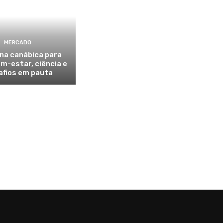
MERCADO
na canábica para
em-estar, ciência e
afios em pauta