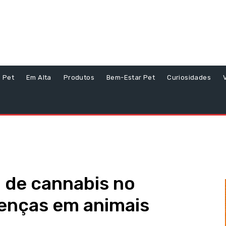
s Pet
Em Alta
Produtos
Bem-Estar Pet
Curiosidades
 de cannabis no
enças em animais