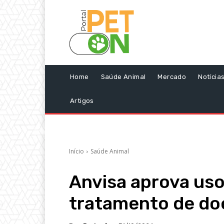
Home
Saúde Animal
Mercado
Notícia
Artigos
Início
Saúde Animal
Anvisa aprova uso
tratamento de do